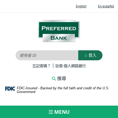
Home
Documents
(Opens
(O
English
En español
Skip
in
in
in
to
Portable
a
a
new
ne
main
Document
Preferred
Window)
Wi
content
Format
Bank
Skip
(PDF)
to
require
footer
Adobe
Acrobat
登入
使用者 ID
Reader
|
5.0
(Opens
(Opens
忘記密碼？
註冊:個人網路銀行
in
in
or
a
a
higher
搜尋
new
new
to
Window)
Window)
FDIC-Insured - Backed by the full faith and credit of the U.S.
view,download
Government
Adobe®
Acrobat
Reader.
MENU