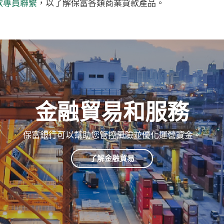
(Opens
款專員聯繫
，以了解保富各類商業貸款產品。
new
in
Window)
a
new
Window)
金融貿易和服務
保富銀行可以幫助您管控風險並優化運營資金。
了解金融貿易