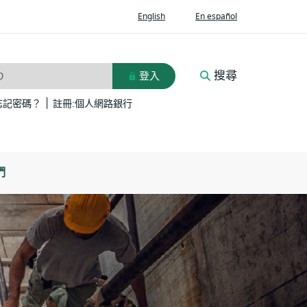
(Opens
(Opens
English
En español
in
in
a
a
new
new
Window)
Window)
搜尋
登入
D
|
(Opens
(Opens
忘記密碼？
註冊:個人網路銀行
in
in
a
a
new
new
Window)
Window)
們