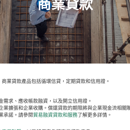
商業貸款
。商業貸款產品包括循環信貸，定期貸款和信用證。
金需求、應收帳款融資，以及開立信用證。
企業擴張和企業收購。償還貸款的期限將與企業現金流相關
(Opens
業承諾。請參閱
貿易融資貸款和服務
了解更多詳情。
in
a