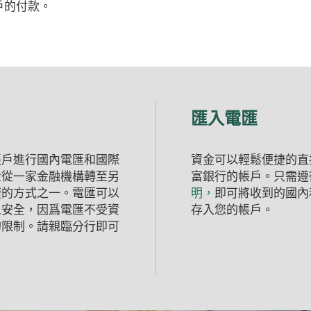
戶的付款。
匯入電匯
帳戶進行國內電匯和國際
資金可以輕鬆便捷的直
金從一家金融機構轉至另
富銀行的帳戶。只需遵
(Opens
捷的方式之一。電匯可以
明，
即可將收到的國內
in
人安全，因爲電匯不受資
存入您的帳戶。
a
的限制。請親臨分行即可
new
Window)