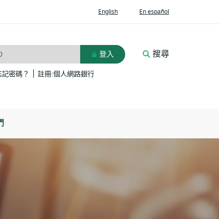
(Opens
(Opens
English
En español
in
in
a
a
new
new
Window)
Window)
搜尋
登入
D
|
(Opens
(Opens
忘記密碼？
註冊:個人網路銀行
in
in
a
a
new
new
Window)
Window)
們