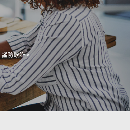
，謹防欺詐。