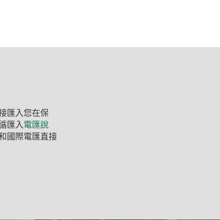
接匯入您在保
(Opens
循匯入
電匯說
in
和國際電匯直接
a
new
Window)