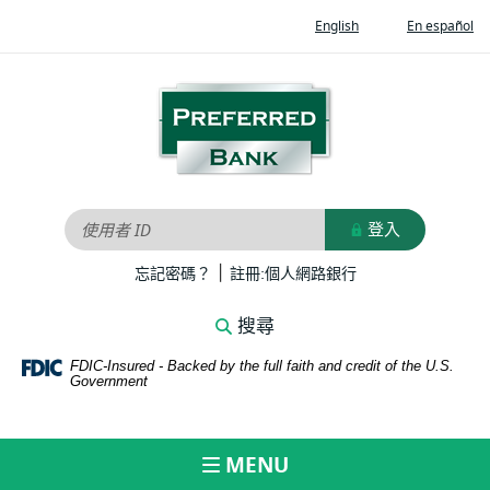
Home
Documents
(Opens
(O
English
En español
Skip
in
in
in
to
Portable
a
a
new
ne
main
Document
Preferred
Window)
Wi
content
Format
Bank
Skip
(PDF)
to
require
footer
Adobe
Acrobat
登入
使用者 ID
Reader
|
5.0
(Opens
(Opens
忘記密碼？
註冊:個人網路銀行
in
in
or
a
a
higher
搜尋
new
new
to
Window)
Window)
FDIC-Insured - Backed by the full faith and credit of the U.S.
view,download
Government
Adobe®
Acrobat
Reader.
MENU