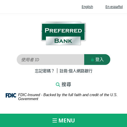
Home
Documents
(Opens
(O
English
En español
Skip
in
in
in
to
Portable
a
a
new
ne
main
Document
Preferred
Window)
Wi
content
Format
Bank
Skip
(PDF)
to
require
footer
Adobe
Acrobat
登入
使用者 ID
Reader
|
5.0
(Opens
(Opens
忘記密碼？
註冊:個人網路銀行
in
in
or
a
a
higher
搜尋
new
new
to
Window)
Window)
FDIC-Insured - Backed by the full faith and credit of the U.S.
view,download
Government
Adobe®
Acrobat
Reader.
MENU