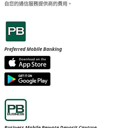
自您的通信服務提供商的費用。
Preferred Mobile Banking
(Opens
in
a
(Opens
new
in
Window)
a
new
Window)
Business Mobile Remote Deposit Capture