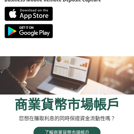
(Opens
in
a
new
Window)
商業貨幣市場帳戶
您想在賺取利息的同時保證資金流動性嗎？
了解商業貨幣市場帳戶