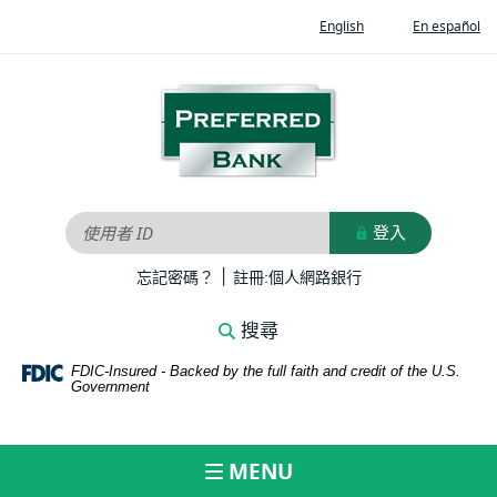
Home
Documents
(Opens
(O
English
En español
Skip
in
in
in
to
Portable
a
a
new
ne
main
Document
Preferred
Window)
Wi
content
Format
Bank
Skip
(PDF)
to
require
footer
Adobe
Acrobat
登入
使用者 ID
Reader
|
5.0
(Opens
(Opens
忘記密碼？
註冊:個人網路銀行
in
in
or
a
a
higher
搜尋
new
new
to
Window)
Window)
FDIC-Insured - Backed by the full faith and credit of the U.S.
view,download
Government
Adobe®
Acrobat
Reader.
MENU