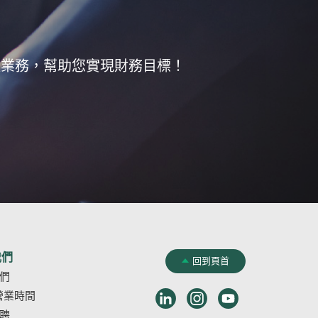
款業務，幫助您實現財務目標！
我們
回到頁首
們
LinkedIn
Instagram
Youtube
(Opens
營業時間
in
聘