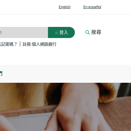
(Opens
(Opens
English
En español
in
in
a
a
new
new
Window)
Window)
搜尋
登入
D
|
(Opens
(Opens
忘記密碼？
註冊:個人網路銀行
in
in
a
a
new
new
Window)
Window)
們