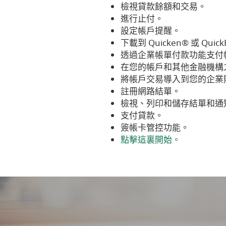
檢視貸款餘額和交易。
進行止付。
設定帳戶提醒。
下載到 Quicken® 或 Quic
透過企業帳單付款功能支付
在您的帳戶和其他金融機構
將帳戶交易導入到您的企業
註冊網路結單。
檢視、列印和儲存結單和通
支付貸款。
簽帳卡管控功能。
(Opens
(Opens
點擊這裏開始
。
in
in
a
a
new
new
Window)
Window)