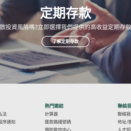
定期存款
散投資風險嗎?立即選擇我們提供的高收益定期存
了解定期存款
熱門連結
聯絡
(Opens
(Opens
私法
計算器
聯絡我
in
in
程序通知
匯款路綫號碼
地址/
a
a
預防欺詐中心
人才招