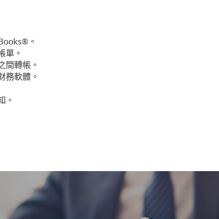
kBooks®。
帳單。
之間轉帳。
財務軟體。
知。